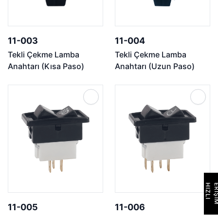
11-003
11-004
Tekli Çekme Lamba
Tekli Çekme Lamba
Anahtarı (Kısa Paso)
Anahtarı (Uzun Paso)
H
I
Z
L
I
E
R
İ
Ş
İ
M
11-005
11-006