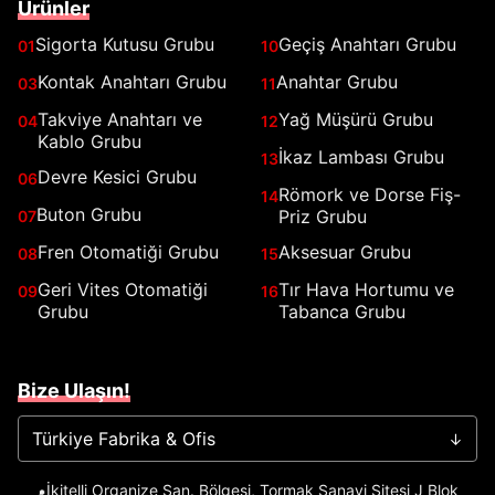
Ürünler
Sigorta Kutusu Grubu
Geçiş Anahtarı Grubu
01
10
Kontak Anahtarı Grubu
Anahtar Grubu
03
11
Takviye Anahtarı ve
Yağ Müşürü Grubu
04
12
Kablo Grubu
İkaz Lambası Grubu
13
Devre Kesici Grubu
06
Römork ve Dorse Fiş-
14
Buton Grubu
Priz Grubu
07
Fren Otomatiği Grubu
Aksesuar Grubu
08
15
Geri Vites Otomatiği
Tır Hava Hortumu ve
09
16
Grubu
Tabanca Grubu
Bize Ulaşın!
Türkiye Fabrika & Ofis
→
İkitelli Organize San. Bölgesi, Tormak Sanayi Sitesi J Blok
📍