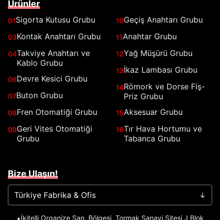
Ürünler
Sigorta Kutusu Grubu
Geçiş Anahtarı Grubu
01
10
Kontak Anahtarı Grubu
Anahtar Grubu
03
11
Takviye Anahtarı ve
Yağ Müşürü Grubu
04
12
Kablo Grubu
İkaz Lambası Grubu
13
Devre Kesici Grubu
06
Römork ve Dorse Fiş-
14
Buton Grubu
Priz Grubu
07
Fren Otomatiği Grubu
Aksesuar Grubu
08
15
Geri Vites Otomatiği
Tır Hava Hortumu ve
09
16
Grubu
Tabanca Grubu
Bize Ulaşın!
Türkiye Fabrika & Ofis
→
İkitelli Organize San. Bölgesi, Tormak Sanayi Sitesi J Blok
📍