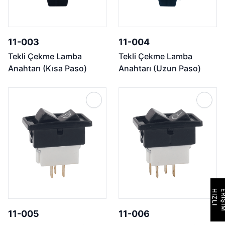
11-003
11-004
Tekli Çekme Lamba
Tekli Çekme Lamba
Anahtarı (Kısa Paso)
Anahtarı (Uzun Paso)
H
I
Z
L
I
E
R
İ
Ş
İ
M
11-005
11-006