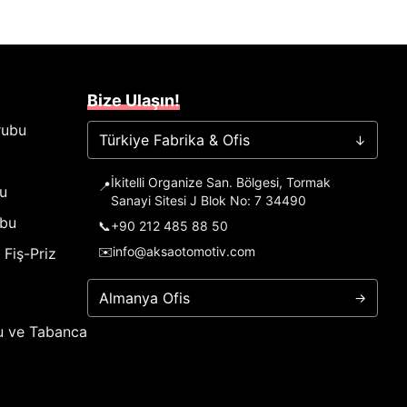
Bize Ulaşın!
rubu
Türkiye Fabrika & Ofis
→
İkitelli Organize San. Bölgesi, Tormak
📍
u
Sanayi Sitesi J Blok No: 7 34490
ubu
📞
+90 212 485 88 50
✉️
info@aksaotomotiv.com
Fiş-Priz
Almanya Ofis
→
u ve Tabanca