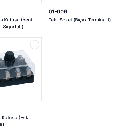
01-006
ta Kutusu (Yeni
Tekli Soket (Bıçak Terminalli)
 Sigortalı)
a Kutusu (Eski
ı)