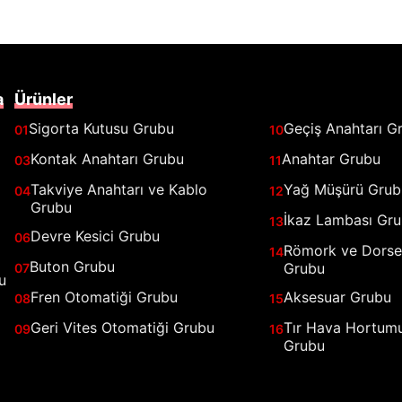
a
Ürünler
Sigorta Kutusu Grubu
Geçiş Anahtarı G
01
10
Kontak Anahtarı Grubu
Anahtar Grubu
03
11
Takviye Anahtarı ve Kablo
Yağ Müşürü Grub
04
12
Grubu
İkaz Lambası Gr
13
Devre Kesici Grubu
06
Römork ve Dorse 
14
Buton Grubu
Grubu
07
u
Fren Otomatiği Grubu
Aksesuar Grubu
08
15
Geri Vites Otomatiği Grubu
Tır Hava Hortum
09
16
Grubu