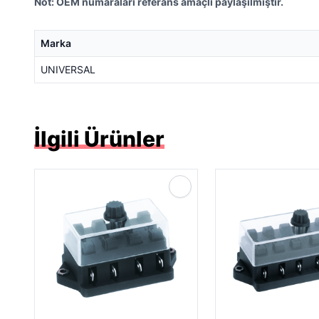
Not: OEM numaraları referans amaçlı paylaşılmıştır.
Marka
UNIVERSAL
İlgili Ürünler