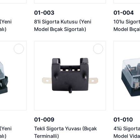
01-003
01-004
 (Yeni
8'li Sigorta Kutusu (Yeni
10'lu Sigor
lı)
Model Bıçak Sigortalı)
Model Bıçak
01-009
01-010
 (Yeni
Tekli Sigorta Yuvası (Bıçak
4'lü Sigort
lı)
Terminalli)
Model Vidal