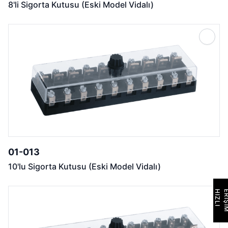
8'li Sigorta Kutusu (Eski Model Vidalı)
01-013
10'lu Sigorta Kutusu (Eski Model Vidalı)
H
I
Z
L
I
E
R
İ
Ş
İ
M