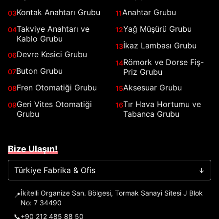
Kontak Anahtarı Grubu
Anahtar Grubu
03
11
Takviye Anahtarı ve
Yağ Müşürü Grubu
04
12
Kablo Grubu
İkaz Lambası Grubu
13
Devre Kesici Grubu
06
Römork ve Dorse Fiş-
14
Buton Grubu
Priz Grubu
07
Fren Otomatiği Grubu
Aksesuar Grubu
08
15
Geri Vites Otomatiği
Tır Hava Hortumu ve
09
16
Grubu
Tabanca Grubu
Bize Ulaşın!
Türkiye Fabrika & Ofis
→
İkitelli Organize San. Bölgesi, Tormak Sanayi Sitesi J Blok
📍
No: 7 34490
📞
+90 212 485 88 50